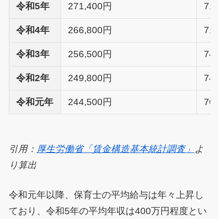
令和5年
271,400円
71
令和4年
266,800円
71
令和3年
256,500円
74
令和2年
249,800円
74
令和元年
244,500円
70
引用：
厚生労働省「賃金構造基本統計調査」
よ
り算出
令和元年以降、保育士の平均給与は年々上昇し
ており、令和5年の平均年収は400万円程度とい