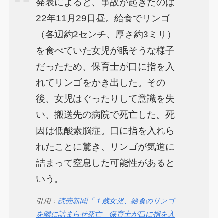
発表によると、事故が起きたのは
22年11月29日昼。給食でリンゴ
（各辺約2センチ、厚さ約3ミリ）
を食べていた女児が眠そうな様子
だったため、保育士が口に指を入
れてリンゴをかき出した。その
後、女児はぐったりして意識を失
い、搬送先の病院で死亡した。死
因は低酸素脳症。口に指を入れら
れたことに驚き、リンゴが気道に
詰まって窒息した可能性があると
いう。
引用：
読売新聞「１歳女児、給食のリンゴ
を喉に詰まらせ死亡 保育士が口に指を入