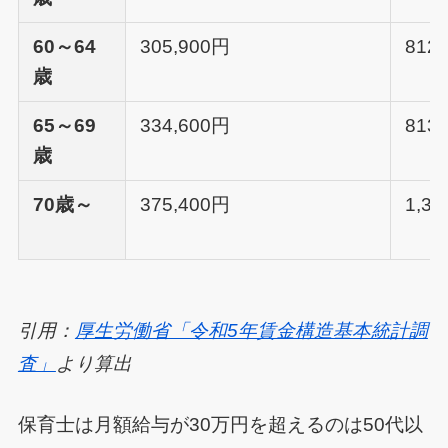
60～64
305,900円
812
歳
65～69
334,600円
813
歳
70歳～
375,400円
1,32
引用：
厚生労働省「令和5年賃金構造基本統計調
査」
より算出
保育士は月額給与が30万円を超えるのは50代以