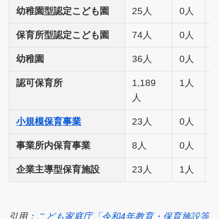
幼稚園型認定こども園
25人
0人
2
保育所型認定こども園
74人
0人
7
幼稚園
36人
0人
3
認可保育所
1,189
1人
1
人
小規模保育事業
23人
0人
2
事業所内保育事業
8人
0人
企業主導型保育施設
23人
1人
2
引用：
こども家庭庁「令和4年教育・保育施設等