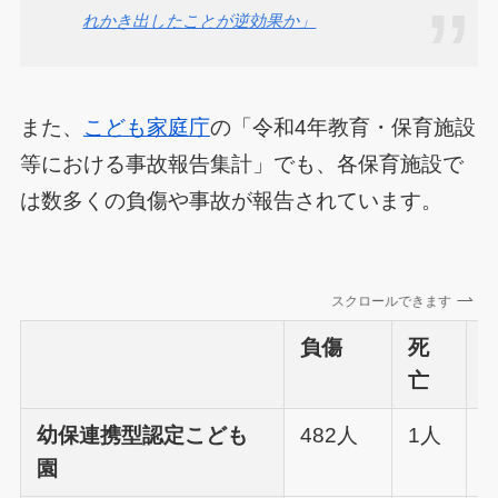
れかき出したことが逆効果か」
また、
こども家庭庁
の「令和4年教育・保育施設
等における事故報告集計」でも、各保育施設で
は数多くの負傷や事故が報告されています。
スクロールできます
負傷
死
亡
幼保連携型認定こども
482人
1人
4
園